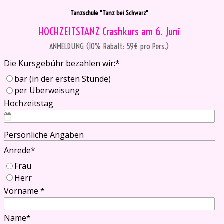
Direkt zum Seiteninhalt
Tanzschule "Tanz bei Schwarz"
HOCHZEITSTANZ Crashkurs am 6. Juni
ANMELDUNG (10% Rabatt: 59€ pro Pers.)
Die Kursgebühr bezahlen wir:
*
bar (in der ersten Stunde)
per Überweisung
Hochzeitstag
Persönliche Angaben
Anrede
*
Frau
Herr
Vorname
*
Name
*