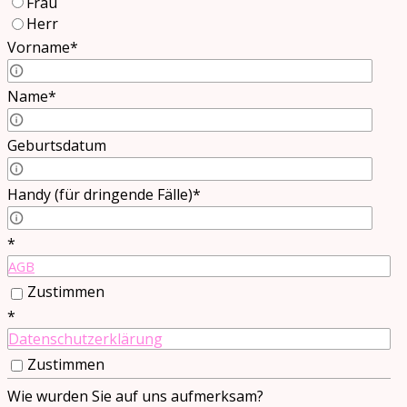
Frau
Herr
Vorname
*
Vorname Partner/in
Name
*
Name Partner/in
Geburtsdatum
Geburtsdatum Partner/in
Handy (für dringende Fälle)
*
Telefon Partner/in
*
AGB
Zustimmen
*
Datenschutzerklärung
Zustimmen
Wie wurden Sie auf uns aufmerksam?