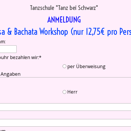
Tanzschule "Tanz bei Schwarz"
ANMELDUNG
sa & Bachata Workshop (nur 12,75€ pro Per
am:
uhr bezahlen wir:
*
per Überweisung
e Angaben
Herr