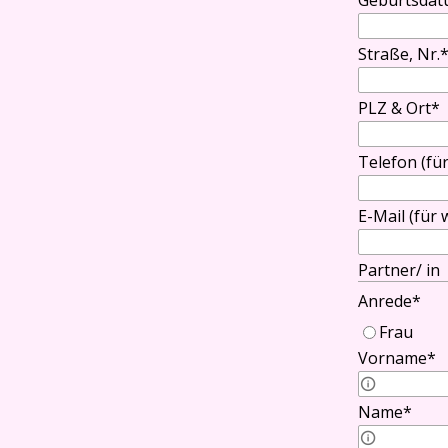
Geburtsda
Straße, Nr.
PLZ & Ort
*
Telefon (für
E-Mail (für 
Partner/ in
Anrede
*
Frau
Vorname
*
Vorname Pa
Name
*
Name Partn