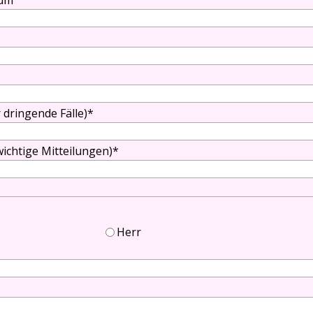
tum
*
 dringende Fälle)
*
wichtige Mitteilungen)
*
Herr
rtner/in
er/in