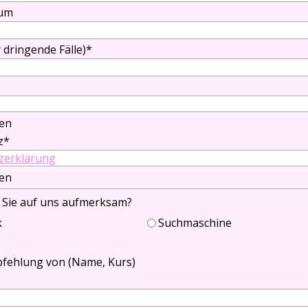
tum
Geburtsdatum Partner/in
 dringende Fälle)
*
tner/in
en
z
*
zerklärung
en
 Sie auf uns aufmerksam?
k
Suchmaschine
fehlung von (Name, Kurs)