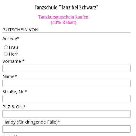
Direkt zum Seiteninhalt
Tanzschule "Tanz bei Schwarz"
Tanzkursgutschein kaufen
(40% Rabatt)
GUTSCHEIN VON:
Anrede
*
Frau
Herr
Vorname
*
Name
*
Straße, Nr.
*
PLZ & Ort
*
Handy (für dringende Fälle)
*