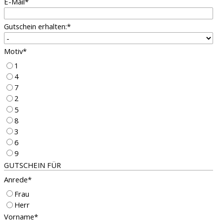
E-Mail
*
Gutschein erhalten:
*
Motiv
*
1
4
7
2
5
8
3
6
9
GUTSCHEIN FÜR
Anrede
*
Frau
Herr
Vorname
*