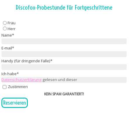
Direkt zum Seiteninhalt
Discofox-Probestunde für Fortgeschrittene
Frau
Herr
Name
*
E-mail
*
Handy (für dringende Fälle)
*
Ich habe
*
Datenschutzerklärung
gelesen und dieser
Zustimmen
KEIN SPAM GARANTIERT!