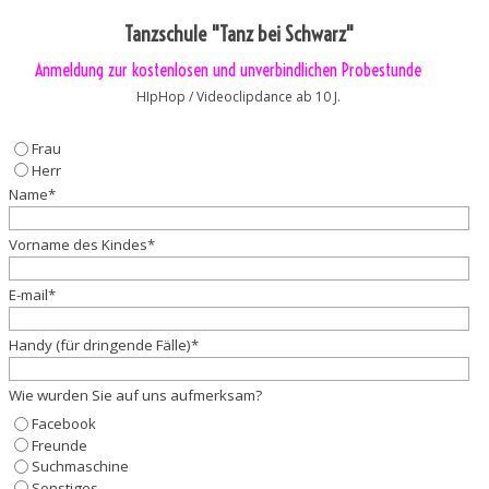
Direkt zum Seiteninhalt
Tanzschule "Tanz bei Schwarz"
Anmeldung zur kostenlosen und unverbindlichen Probestunde
HIpHop / Videoclipdance ab 10 J.
Frau
Herr
Name
*
Vorname des Kindes
*
E-mail
*
Handy (für dringende Fälle)
*
Wie wurden Sie auf uns aufmerksam?
Facebook
Freunde
Suchmaschine
Sonstiges