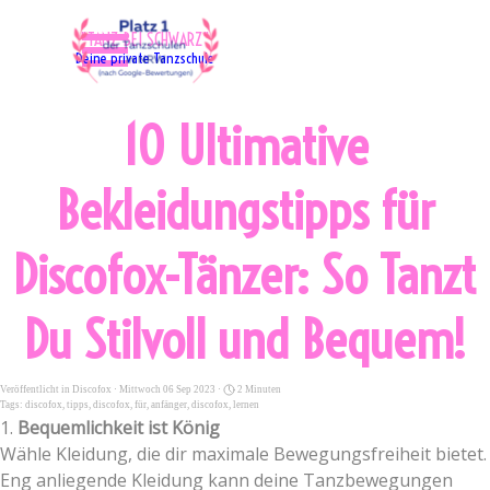
Direkt zum Seiteninhalt
Menü überspringen
"TANZ BEI SCHWARZ"
Deine private Tanzschule
10 Ultimative
Bekleidungstipps für
Discofox-Tänzer: So Tanzt
Du Stilvoll und Bequem!
Veröffentlicht in
Discofox
· Mittwoch 06 Sep 2023 ·
2 Minuten
Tags:
discofox
,
tipps
,
discofox
,
für
,
anfänger
,
discofox
,
lernen
1.
Bequemlichkeit ist König
Wähle Kleidung, die dir maximale Bewegungsfreiheit bietet.
Eng anliegende Kleidung kann deine Tanzbewegungen