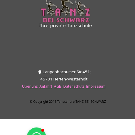
Langenbochumer Str.451;
45701
Herten-Westerholt
Über uns
Anfahrt
AGB
Datenschutz
Impressum
© Copyright 2015
Tanzschule TANZ BEI SCHWARZ
Zurück zum Seiteninhalt